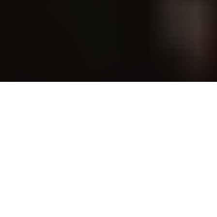
Un des attraits notables des musiques dites « psychédéliques »
tient à leur capacité, souvent intrinsèque, à mobiliser les sens de
l’auditeur, à le
transporter
. Cette notion de transport, sinon de
voyage, nourrit en profondeur la musique de
Cameron Stallones
(membre des Magic Lantern), et tout particulièrement ce
magistral
On Patrol
qui n’a de cesse d’arpenter un territoire
miroitant, à la fois connoté (populaire) et indéterminé. Par
certains aspects instrumentaux (effets wah-wah, percussions
tribales, beats aquatiques, tonalités funky) les neuf morceaux de
l’album renvoient à un exotisme tropical, moite et subtilement