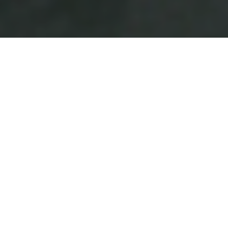
Après le salué
Beard, Wives, Denim
en 2011, le quintet psyché
Australien Pond (l’autre groupe de la moitié des membres de
Tame Impala), sortira son cinquième album le 29 juillet prochain.
L’opus s’intitule
Hobo Rocket
et contient sept compositions. Le
premier single (« Giant Tortoise ») accompagné de son clip ci-
dessous, est déjà téléchargeable gratuitement sur leur
site
officiel
.
Pond, HOBO ROCKET (Modular/La Baleine)
« Giant Tortoise »