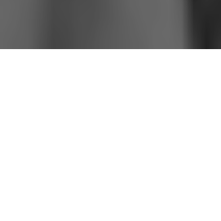
Après un mini-album de très bonne tenue,
Emancipated Hearts
,
paru cet hiver, l’ex-Galaxie 500/Luna annonce la parution d’un
long format pour le 10 mars prochain. L’album sera sans titre et
comprendra neuf composition. Après avoir collaboré avec le
californien
Jason Quever
de Papercuts sur le EP, c’est au tour de
Jim James
des non moins cosmiques My Morning Jacket
d’occuper la chaise de producteur. L’album sortira en Europe via
le label
Sonic Cathedral
.