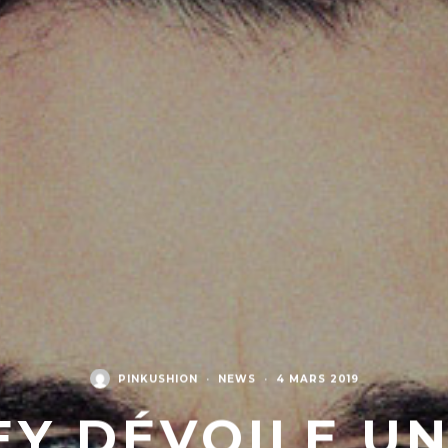
PINKUSHION
·
NEWS
·
4 MARS 2019
EY DÉVOILE UN