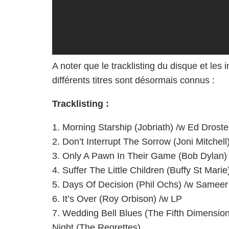
A noter que le tracklisting du disque et les 
différents titres sont désormais connus :
Tracklisting :
1. Morning Starship (Jobriath) /w Ed Droste
2. Don’t Interrupt The Sorrow (Joni Mitchel
3. Only A Pawn In Their Game (Bob Dylan)
4. Suffer The Little Children (Buffy St Marie
5. Days Of Decision (Phil Ochs) /w Samee
6. It’s Over (Roy Orbison) /w LP
7. Wedding Bell Blues (The Fifth Dimension
Night (The Regrettes)