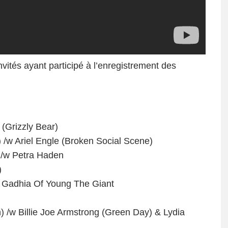
invités ayant participé à l’enregistrement des
 (Grizzly Bear)
l) /w Ariel Engle (Broken Social Scene)
 /w Petra Haden
)
r Gadhia Of Young The Giant
) /w Billie Joe Armstrong (Green Day) & Lydia