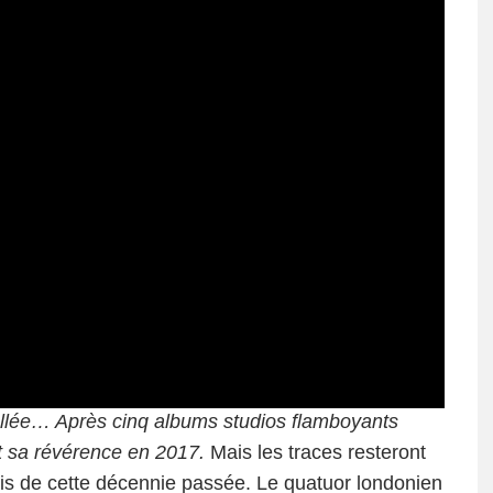
 allée… Après cinq albums studios flamboyants
it sa révérence en 2017.
Mais les traces resteront
is de cette décennie passée. Le quatuor londonien