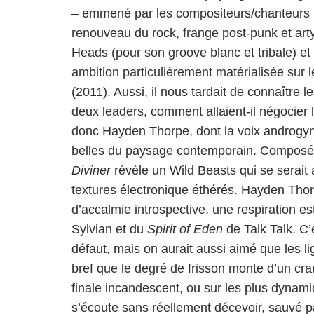
– emmené par les compositeurs/chanteurs H
renouveau du rock, frange post-punk et ar
Heads (pour son groove blanc et tribale) et
ambition particulièrement matérialisée sur
(2011). Aussi, il nous tardait de connaître
deux leaders, comment allaient-il négocier 
donc Hayden Thorpe, dont la voix androgyne
belles du paysage contemporain. Composé pr
Diviner
révèle un Wild Beasts qui se serait 
textures électronique éthérés. Hayden Thor
d’accalmie introspective, une respiration es
Sylvian et du
Spirit of Eden
de Talk Talk. C
défaut, mais on aurait aussi aimé que les li
bref que le degré de frisson monte d’un cran
finale incandescent, ou sur les plus dynam
s’écoute sans réellement décevoir, sauvé pa