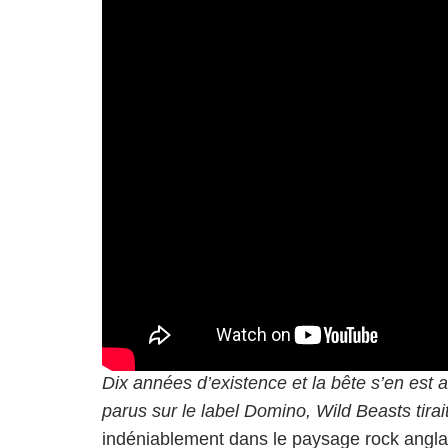
Dix années d’existence et la bête s’en est
parus sur le label Domino, Wild Beasts tira
indéniablement dans le paysage rock angla