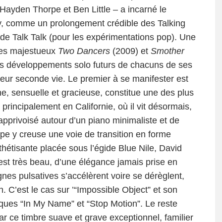
ayden Thorpe et Ben Little – a incarné le
ty, comme un prolongement crédible des Talking
 de Talk Talk (pour les expérimentations pop). Une
 les majestueux
Two Dancers
(2009) et
Smother
 les développements solo futurs de chacuns de ses
leur seconde vie. Le premier à se manifester est
, sensuelle et gracieuse, constitue une des plus
incipalement en Californie, où il vit désormais,
apprivoisé autour d’un piano minimaliste et de
pe y creuse une voie de transition en forme
thétisante placée sous l’égide Blue Nile, David
’est très beau, d’une élégance jamais prise en
gnes pulsatives s’accélèrent voire se dérèglent,
. C’est le cas sur ’“Impossible Object” et son
iques “In My Name” et “Stop Motion”. Le reste
r ce timbre suave et grave exceptionnel, familier