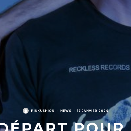
PINKUSHION
·
NEWS
·
17 JANVIER 2024
DÉPART POUR 