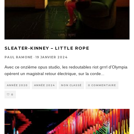
SLEATER-KINNEY – LITTLE ROPE
PAUL RAMONE
·
19 JANVIER 2024
Avec ce onzième opus studio, les redoutables riot grrrl d’Olympia
opèrent un magistral retour électrique, sur la corde
...
ANNÉE 2020
ANNÉE 2024
NON CLASSÉ
0 COMMENTAIRE
0