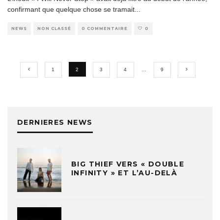
confirmant que quelque chose se tramait
...
NEWS
NON CLASSÉ
0 COMMENTAIRE
0
1
2
3
4
…
9
DERNIERES NEWS
BIG THIEF VERS « DOUBLE
INFINITY » ET L’AU-DELÀ