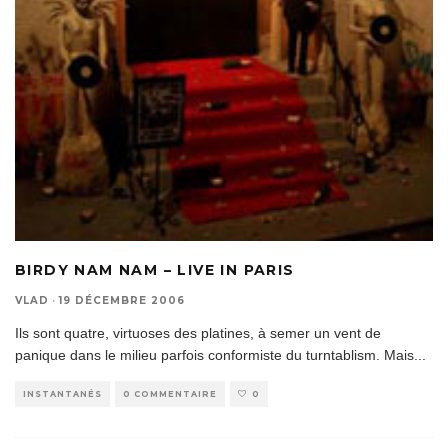
BIRDY NAM NAM – LIVE IN PARIS
VLAD
·
19 DÉCEMBRE 2006
Ils sont quatre, virtuoses des platines, à semer un vent de
panique dans le milieu parfois conformiste du turntablism. Mais
...
INSTANTANÉS
0 COMMENTAIRE
0