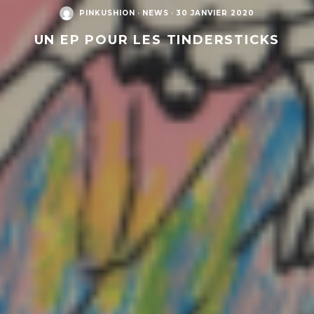
PINKUSHION
·
NEWS
·
30 JANVIER 2020
UN EP POUR LES TINDERSTICKS