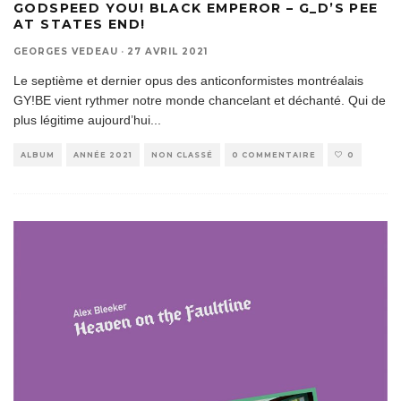
GODSPEED YOU! BLACK EMPEROR – G_D’S PEE
AT STATES END!
GEORGES VEDEAU
·
27 AVRIL 2021
Le septième et dernier opus des anticonformistes montréalais
GY!BE vient rythmer notre monde chancelant et déchanté. Qui de
plus légitime aujourd’hui
...
ALBUM
ANNÉE 2021
NON CLASSÉ
0 COMMENTAIRE
0