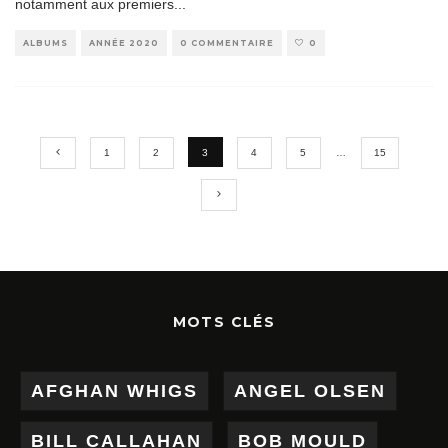
notamment aux premiers
...
ALBUMS
ANNÉE 2020
0 COMMENTAIRE
0
1
2
3
4
5
…
15
MOTS CLÉS
AFGHAN WHIGS
ANGEL OLSEN
BILL CALLAHAN
BOB MOULD